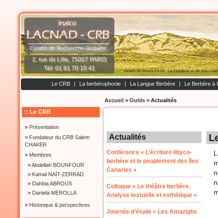
2, rue de Lille, 75007 PARIS
Tél: 01 81 70 10 41
Le CRB
|
La berbérophonie
|
La Langue Berbère
|
Le Berbère à 
Accueil
>
Outils
>
Actualités
:: Le CRB
»
Présentation
L
Actualités
»
Fondateur du CRB Salem
CHAKER
Conférence « L’écriture libyco-
L
»
Membres
berbère et le peuplement des Îles
m
»
Abdellah BOUNFOUR
Canaries »
n
»
Kamal NAÏT-ZERRAD
n
»
Dahbia ABROUS
Colloque « Le théâtre berbère.
m
»
Daniela MEROLLA
Analyse textuelle et esthétique »
»
Historique & perspectives
Journée d’étude « Les Amazighs