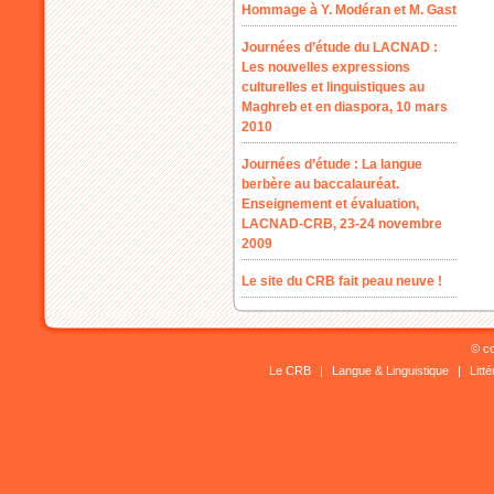
Hommage à Y. Modéran et M. Gast
Journées d’étude du LACNAD :
Les nouvelles expressions
culturelles et linguistiques au
Maghreb et en diaspora, 10 mars
2010
Journées d’étude : La langue
berbère au baccalauréat.
Enseignement et évaluation,
LACNAD-CRB, 23-24 novembre
2009
Le site du CRB fait peau neuve !
© co
Le CRB
|
Langue & Linguistique
|
Litt