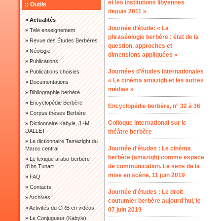
et les institutions libyennes
:: Outils
depuis 2011 »
» Actualités
Journée d’étude: « La
»
Télé enseignement
phraséologie berbère : état de la
»
Revue des Études Berbères
question, approches et
»
Néologie
dimensions appliquées »
»
Publications
Journées d'études internationales
»
Publications choisies
« Le cinéma amazigh et les autres
»
Documentations
médias »
»
Bibliographie berbère
»
Encyclopédie Berbère
Encyclopédie berbère, n° 32 à 36
»
Corpus thèses Berbère
Colloque international sur le
»
Dictionnaire Kabyle, J.-M.
DALLET
théâtre berbère
»
Le dictionnaire Tamazight du
Journée d'études : Le cinéma
Maroc central
berbère (amazigh) comme espace
»
Le lexique arabo-berbère
de communication. Le sens de la
d’Ibn Tunart
mise en scène, 11 juin 2019
»
FAQ
»
Contacts
Journée d'études : Le droit
»
Archives
coutumier berbère aujourd’hui, le
»
Activités du CRB en vidéos
07 juin 2019
»
Le Conjugueur (Kabyle)