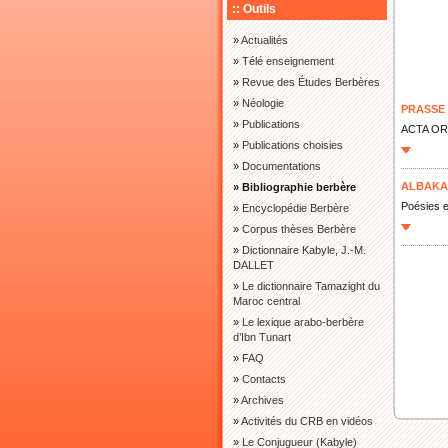
:: Outils
»
Actualités
»
Télé enseignement
»
Revue des Études Berbères
»
Néologie
PRASSE (
»
Publications
ACTA ORIE
»
Publications choisies
»
Documentations
ALBAKA 
» Bibliographie berbère
Poésies e
»
Encyclopédie Berbère
»
Corpus thèses Berbère
»
Dictionnaire Kabyle, J.-M.
DALLET
»
Le dictionnaire Tamazight du
Maroc central
»
Le lexique arabo-berbère
d’Ibn Tunart
»
FAQ
»
Contacts
»
Archives
»
Activités du CRB en vidéos
»
Le Conjugueur (Kabyle)