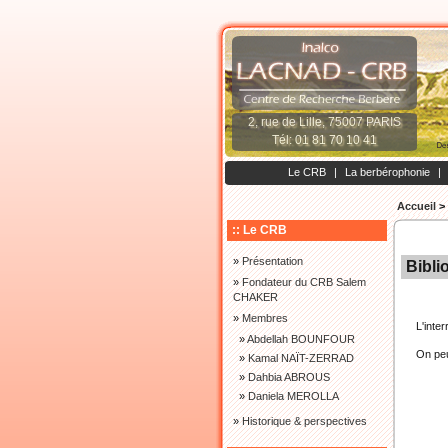
2, rue de Lille, 75007 PARIS
Tél: 01 81 70 10 41
Le CRB
|
La berbérophonie
|
Accueil
>
:: Le CRB
»
Présentation
Bibli
»
Fondateur du CRB Salem
CHAKER
»
Membres
L'inte
»
Abdellah BOUNFOUR
On peu
»
Kamal NAÏT-ZERRAD
»
Dahbia ABROUS
»
Daniela MEROLLA
»
Historique & perspectives