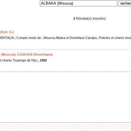
2
Résultat(s) trouvé(s)
Karl. G.)
NTALIA.; Compte rendu de : Moussa Albaka et Dominique Casajus, Poésies et chants touare
(Moussa)
;
CASAJUS (Dominique)
t chants Touaregs de l'Ayr.
, 1992