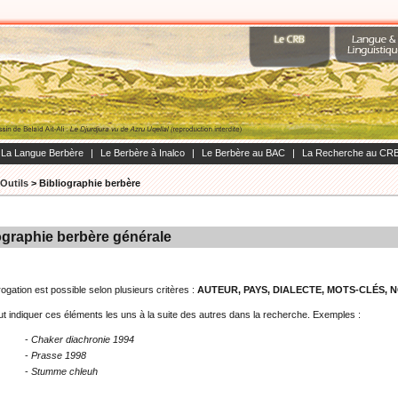
La Langue Berbère
|
Le Berbère à Inalco
|
Le Berbère au BAC
|
La Recherche au CR
Outils
>
Bibliographie berbère
ographie berbère générale
rrogation est possible selon plusieurs critères :
AUTEUR, PAYS, DIALECTE, MOTS-CLÉS,
t indiquer ces éléments les uns à la suite des autres dans la recherche. Exemples :
-
Chaker diachronie 1994
-
Prasse 1998
-
Stumme chleuh