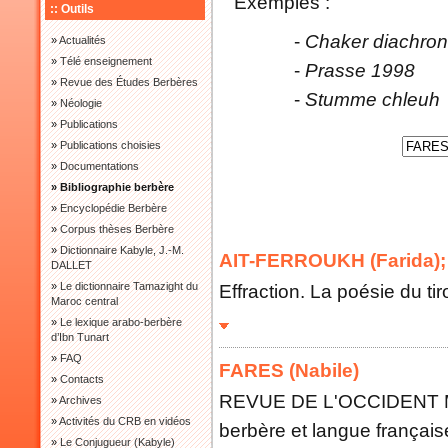
Exemples :
:: Outils
-
Chaker diachron
»
Actualités
»
Télé enseignement
-
Prasse 1998
»
Revue des Études Berbères
-
Stumme chleuh
»
Néologie
»
Publications
»
Publications choisies
»
Documentations
» Bibliographie berbère
»
Encyclopédie Berbère
»
Corpus thèses Berbère
»
Dictionnaire Kabyle, J.-M.
AIT-FERROUKH (Farida)
DALLET
»
Le dictionnaire Tamazight du
Effraction. La poésie du ti
Maroc central
»
Le lexique arabo-berbère
d’Ibn Tunart
»
FAQ
FARES (Nabile)
»
Contacts
REVUE DE L'OCCIDENT M
»
Archives
»
Activités du CRB en vidéos
berbère et langue françai
»
Le Conjugueur (Kabyle)