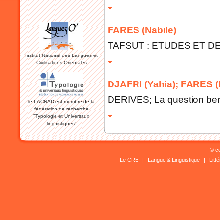
FARES (Nabile)
TAFSUT : ETUDES ET DEBA
Institut National des Langues et
Civilisations Orientales
DJAFRI (Yahia)
;
FARES (N
DERIVES; La question berb
le LACNAD est membre de la
fédération de recherche
"Typologie et Universaux
linguistiques"
© co
Le CRB
|
Langue & Linguistique
|
Litt