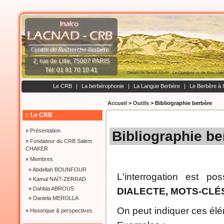
2, rue de Lille, 75007 PARIS
Tél: 01 81 70 10 41
Le CRB
|
La berbérophonie
|
La Langue Berbère
|
Le Berbère à 
Accueil
>
Outils
>
Bibliographie berbère
:: Le CRB
»
Présentation
Bibliographie be
»
Fondateur du CRB Salem
CHAKER
»
Membres
»
Abdellah BOUNFOUR
L'interrogation est po
»
Kamal NAÏT-ZERRAD
»
Dahbia ABROUS
DIALECTE, MOTS-CLÉ
»
Daniela MEROLLA
On peut indiquer ces élé
»
Historique & perspectives