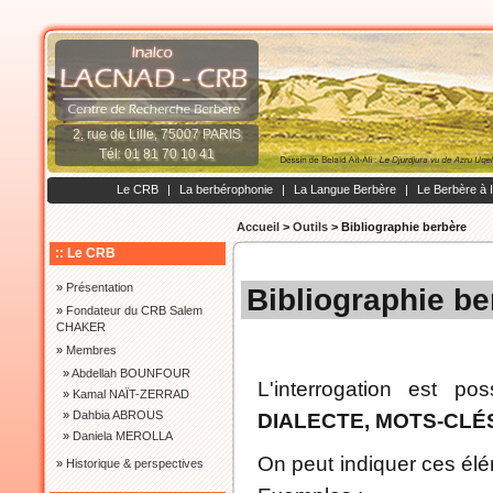
2, rue de Lille, 75007 PARIS
Tél: 01 81 70 10 41
Le CRB
|
La berbérophonie
|
La Langue Berbère
|
Le Berbère à 
Accueil
>
Outils
>
Bibliographie berbère
:: Le CRB
»
Présentation
Bibliographie be
»
Fondateur du CRB Salem
CHAKER
»
Membres
»
Abdellah BOUNFOUR
L'interrogation est po
»
Kamal NAÏT-ZERRAD
»
Dahbia ABROUS
DIALECTE, MOTS-CLÉ
»
Daniela MEROLLA
On peut indiquer ces élé
»
Historique & perspectives