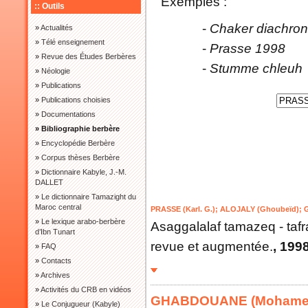
Exemples :
:: Outils
-
Chaker diachron
»
Actualités
»
Télé enseignement
-
Prasse 1998
»
Revue des Études Berbères
-
Stumme chleuh
»
Néologie
»
Publications
»
Publications choisies
»
Documentations
» Bibliographie berbère
»
Encyclopédie Berbère
»
Corpus thèses Berbère
»
Dictionnaire Kabyle, J.-M.
DALLET
»
Le dictionnaire Tamazight du
Maroc central
PRASSE (Karl. G.)
;
ALOJALY (Ghoubeïd)
;
»
Le lexique arabo-berbère
Asaggalalaf tamazeq - tafr
d’Ibn Tunart
revue et augmentée.
, 199
»
FAQ
»
Contacts
»
Archives
»
Activités du CRB en vidéos
GHABDOUANE (Mohame
»
Le Conjugueur (Kabyle)