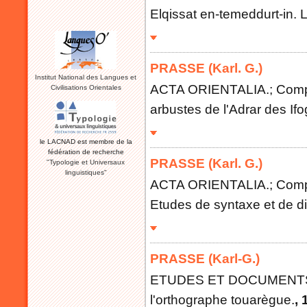
Elqissat en-temeddurt-in. L
PRASSE (Karl. G.)
Institut National des Langues et
ACTA ORIENTALIA.; Compte
Civilisations Orientales
arbustes de l'Adrar des Ifog
le LACNAD est membre de la
fédération de recherche
PRASSE (Karl. G.)
"Typologie et Universaux
linguistiques"
ACTA ORIENTALIA.; Compte
Etudes de syntaxe et de di
PRASSE (Karl-G.)
ETUDES ET DOCUMENTS B
l'orthographe touarègue.
, 