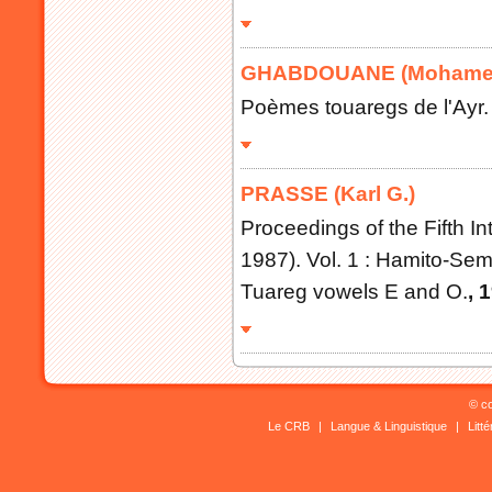
GHABDOUANE (Mohame
Poèmes touaregs de l'Ayr. 
PRASSE (Karl G.)
Proceedings of the Fifth I
1987). Vol. 1 : Hamito-Semi
Tuareg vowels E and O.
, 
© co
Le CRB
|
Langue & Linguistique
|
Litt