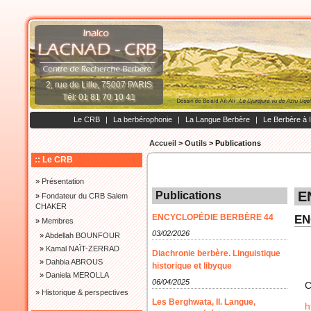
2, rue de Lille, 75007 PARIS
Tél: 01 81 70 10 41
Le CRB
|
La berbérophonie
|
La Langue Berbère
|
Le Berbère à 
Accueil
>
Outils
>
Publications
:: Le CRB
»
Présentation
E
Publications
»
Fondateur du CRB Salem
CHAKER
ENCYCLOPÉDIE BERBÈRE 44
EN
»
Membres
03/02/2026
»
Abdellah BOUNFOUR
»
Kamal NAÏT-ZERRAD
Diachronie berbère. Linguistique
»
Dahbia ABROUS
historique et libyque
»
Daniela MEROLLA
06/04/2025
C
»
Historique & perspectives
Les Berghwata, II. Langue,
h