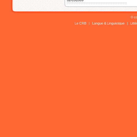
02/05/2009
© co
Le CRB
|
Langue & Linguistique
|
Litt