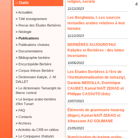
religion, société
:: Outils
4
11/12/2023
»
Actualités
Les Berghwata, I. Les sources
»
Télé enseignement
textuelles arabes relatives à leur
»
Revue des Études Berbères
histoire
»
Néologie
11/12/2023
» Publications
BERBÈRES AUJOURD’HUI
»
Publications choisies
Kabyles et Berbères : des luttes
»
Documentations
incertaines
»
Bibliographie berbère
10/06/2022
»
Encyclopédie Berbère
»
Corpus thèses Berbère
Les Études Berbères à l’ère de
»
Dictionnaire Kabyle, J.-M.
l’institutionnalisation de tamaziɣt,
DALLET
Daniela MEROLLA, Dominique
»
Le dictionnaire Tamazight du
CAUBET, Kamal NAÏT ZERAD et
Maroc central
Philippe CASSUTO (éds)
»
Le lexique arabo-berbère
10/07/2021
d’Ibn Tunart
Éléments de grammaire touareg
»
FAQ
(Niger), Kamal NAÏT ZERAD et
»
Contacts
Alhassane AG SOLIMANE
»
Archives
21/05/2021
»
Activités du CRB en vidéos
»
Le Conjugueur (Kabyle)
Numérisation du lexique arabo-