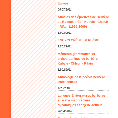
Europe
06/07/2011
Annales des épreuves de Berbère
au Baccalauréat: Kabyle - Chleuh
- Rifain (1995-2009)
13/03/2011
ENCYCLOPÉDIE BERBÈRE
12/02/2011
Mémento grammatical et
orthographique de berbère :
Kabyle - Chleuh - Rifain
12/02/2011
Anthologie de la poésie berbère
traditionnelle
12/02/2011
Langues & littératures berbères
et arabe maghrébines :
dynamiques et enjeux actuels
28/04/2010