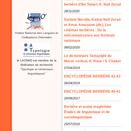
berbère d’Ibn Tunart, K. Naït Zerad
28/11/2020
Daniela Merolla, Kamal Naït Zerad
et Amar Ameziane (dir.), Les
cinémas berbères : De la
Institut National des Langues et
méconnaissance aux festivals
Civilisations Orientales
nationaux
08/02/2020
Le dictionnaire Tamazight du
le LACNAD est membre de la
Maroc central, A. Roux / S. Chaker
fédération de recherche
07/04/2019
"Typologie et Universaux
linguistiques"
ENCYCLOPÉDIE BERBÈRE 42-43
06/04/2019
ENCYCLOPÉDIE BERBÈRE 40-41
20/09/2017
Berbère et arabe maghrébin
Études de linguistique et de
sociolinguistique
25/07/2016