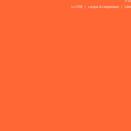
© co
Le CRB
|
Langue & Linguistique
|
Litt