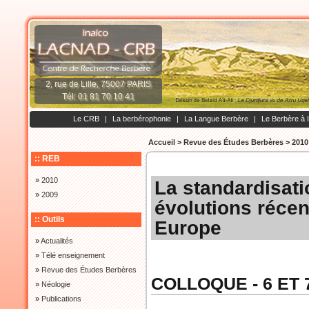
2, rue de Lille, 75007 PARIS
Tél: 01 81 70 10 41
Le CRB
|
La berbérophonie
|
La Langue Berbère
|
Le Berbère à 
Accueil
>
Revue des Études Berbères
>
2010
:: REB
»
2010
La standardisati
»
2009
évolutions récen
:: Outils
Europe
»
Actualités
»
Télé enseignement
»
Revue des Études Berbères
COLLOQUE - 6 ET
»
Néologie
»
Publications