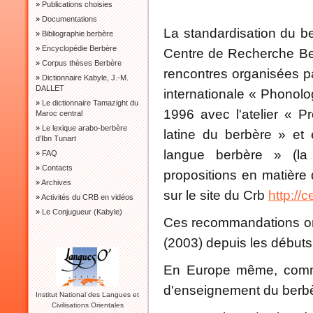
»
Publications choisies
»
Documentations
La standardisation du b
»
Bibliographie berbère
»
Encyclopédie Berbère
Centre de Recherche Berb
»
Corpus thèses Berbère
rencontres organisées pa
»
Dictionnaire Kabyle, J.-M.
DALLET
internationale « Phonolo
»
Le dictionnaire Tamazight du
1996 avec l'atelier « 
Maroc central
»
Le lexique arabo-berbère
latine du berbère » et 
d’Ibn Tunart
langue berbère » (la
»
FAQ
»
Contacts
propositions en matière 
»
Archives
sur le site du Crb
http://
»
Activités du CRB en vidéos
»
Le Conjugueur (Kabyle)
Ces recommandations ont 
(2003) depuis les débuts
En Europe même, comm
d'enseignement du berbè
Institut National des Langues et
Civilisations Orientales