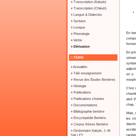
»
Transcription (Kabyle)
»
Transcription (Chleuh)
»
Langue & Dialectes
»
Syntaxe
»
Lexique
En ber
»
Phonologie
compos
»
Verbe
formes
» Dérivation
En pri
:: Outils
sémant
syntax
»
Actualités
adject
»
Télé enseignement
en s- 
»
Revue des Études Berbères
morph
»
Néologie
C'est 
»
Publications
chamit
»
Publications choisies
aisé d
chap. 
»
Documentations
»
Bibliographie berbère
Mais, 
»
Encyclopédie Berbère
les ch
diachr
»
Corpus thèses Berbère
accide
»
Dictionnaire Kabyle, J.-M.
racine
DALLET