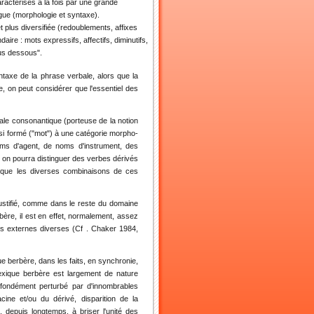
ractérisés à la fois par une grande
angue (morphologie et syntaxe).
plus diversifiée (redoublements, affixes
aire : mots expressifs, affectifs, diminutifs,
sus dessous".
yntaxe de la phrase verbale, alors que la
 on peut considérer que l'essentiel des
cale consonantique (porteuse de la notion
nsi formé ("mot") à une catégorie morpho-
oms d'agent, de noms d'instrument, des
, on pourra distinguer des verbes dérivés
nsi que les diverses combinaisons de ces
 justifié, comme dans le reste du domaine
ère, il est en effet, normalement, assez
es externes diverses (Cf . Chaker 1984,
 berbère, dans les faits, en synchronie,
lexique berbère est largement de nature
rofondément perturbé par d'innombrables
cine et/ou du dérivé, disparition de la
depuis longtemps, à briser l'unité des