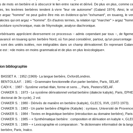
es de mots en berbère et à obscurcir le lien entre racine et dérivé. De plus en plus, comme
tes, les lexèmes berbères tendent à vivre "leur vie autonome" (Galand 1974). Ainsi, le s
argaz "homme" ne peut guère être mis en évidence qu'en "exhumant", en touareg, le ver
alectes qui ont argaz = "homme". En d'autres termes, la relation rgz "marcher" > argaz "homme
océdure synchronique, mais de l'étymologie, analyse diachronique.
rbérisants apprécient diversement ce processus – admis cependant par tous –, de figement de
avancé en touareg qu'en berbère Nord, où l'on peut considérer, partout, qu'un pourcentage
sont des unités isolées, non intégrables dans un champ dérivationnel. En reprenant Galand
e est : «de moins en moins grammatical et de plus en plus lexicologique».
ion bibliographie
BASSET A. : 1952 (1969)- La langue berbère, Oxford/Londres.
BENTOLILA F. : 1981 - Grammaire fonctionnelle d'un parler berbère, Paris, SELAF.
CADI K. : 1987 - Système verbal rifain, forme et sens..., Paris, Peeters/SELAF.
CHAKER S. : 1973 - Le système dérivationnel verbal berbère (dialecte kabyle), Pa­ris, EPH
doctorat de 3e cycle), 2 vol.
CHAKER S. : 1980 - Dérivés de manière en berbère (kabyle), GLECS, XVII, (1972-1973).
CHAKER S. : 1983 - Un parler berbère d'Algérie (Kabylie) : syntaxe, Université de Provence
CHAKER S. : 1984 - Textes en linguistique berbère (introduction au domaine berbère), Pari
CHAKER S. : 1985 – « Synthématique berbère : composition et dérivation en kabyle », GLE
CHAKER S. : 1989 – « Lexicographie et comparaison : "le dictionnaire informatisé de la lang
berbère, Paris, Inalco.