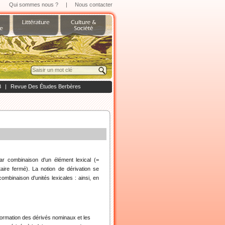
Qui sommes nous ?
|
Nous contacter
B
|
Revue Des Études Berbères
ar combinaison d'un élément lexical (=
ire fermé). La notion de dérivation se
mbinaison d'unités lexicales : ainsi, en
formation des dérivés nominaux et les