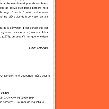
 cela a bien été observé pour de nombreux
tatut de dérivé d'un terme berbère nord
be regez "marcher", totalement inconnu
" ne relève plus de la dérivation en tant
 la dérivation. Il est certain qu'il est
 majoritaire des lexèmes (notamment des
 (1974), on peut affirmer que le lexique
Salem CHAKER
E/Université René Descartes (thèse pour le
.
s, CNRS.
CS, XXIV-XXVIII/1 (1979-1984).
ue berbère" », Journée de linguistique