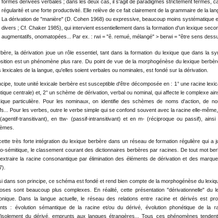
formes dérivées verbales ; dans les deux cas, il s'agit de paradigmes strictement fermés, ca
régularité et une forte productivité. Elle relève de ce fait clairement de la grammaire de la l
La dérivation de "manière" (D. Cohen 1968) ou expressive, beaucoup moins systématique et 
divers ; Cf. Chaker 1985), qui intervient essentiellement dans la formation d'un lexique second
augmentatifs, onomatopées... Par ex. : rwi = "ê. remué, mélangé" > berwi = "être sens des
bère, la dérivation joue un rôle essentiel, tant dans la formation du lexique que dans la s
ition est un phénomène plus rare. Du point de vue de la morphogénèse du lexique berbère,
 lexicales de la langue, qu'elles soient verbales ou nominales, est fondé sur la dérivation.
ncipe, toute unité lexicale berbère est susceptible d'être décomposée en : 1° une racine lexi
ique centrale) et, 2° un schème de dérivation, verbal ou nominal, qui affecte le complexe ai
ique particulière. Pour les nominaux, on identifie des schèmes de noms d'action, de n
ifs... Pour les verbes, outre le verbe simple qui se confond souvent avec la racine elle-même
(agentif-transitivant), en ttw- (passif-intransitivant) et en m- (réciproque ou passif), ai
èmes.
cette très forte intégration du lexique berbère dans un réseau de formation régulière qui a
o-sémitique, le classement courant des dictionnaires berbères par racines. De tout mot berb
'extraire la racine consonantique par élimination des éléments de dérivation et des marqu
7).
si dans son principe, ce schéma est fondé et rend bien compte de la morphogénèse du lexique
oses sont beaucoup plus complexes. En réalité, cette présentation "dérivationnelle" du 
onique. Dans la langue actuelle, le réseau des relations entre racine et dérivés est p
nts : évolution sémantique de la racine et/ou du dérivé, évolution phonétique de la ra
/isolement du dérivé, emprunts aux langues étrangères... Tous ces phénomènes tendent, 