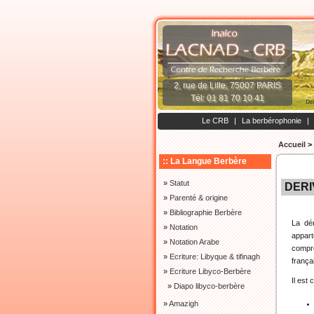
2, rue de Lille, 75007 PARIS
Tél: 01 81 70 10 41
Le CRB
|
La berbérophonie
|
Accueil
>
:: La Langue Berbère
»
Statut
DERIV
»
Parenté & origine
»
Bibliographie Berbère
La dér
»
Notation
appart
»
Notation Arabe
compre
»
Ecriture: Libyque & tifinagh
frança
»
Ecriture Libyco-Berbère
Il est
»
Diapo libyco-berbère
»
Amazigh