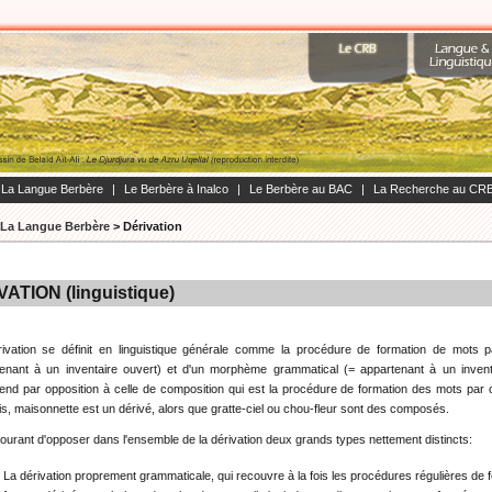
La Langue Berbère
|
Le Berbère à Inalco
|
Le Berbère au BAC
|
La Recherche au CR
La Langue Berbère
>
Dérivation
ATION (linguistique)
ivation se définit en linguistique générale comme la procédure de formation de mots p
enant à un inventaire ouvert) et d'un morphème grammatical (= appartenant à un inventa
nd par opposition à celle de composition qui est la procédure de formation des mots par co
is, maisonnette est un dérivé, alors que gratte-ciel ou chou-fleur sont des composés.
 courant d'opposer dans l'ensemble de la dérivation deux grands types nettement distincts:
La dérivation proprement grammaticale, qui recouvre à la fois les procédures régulières de 