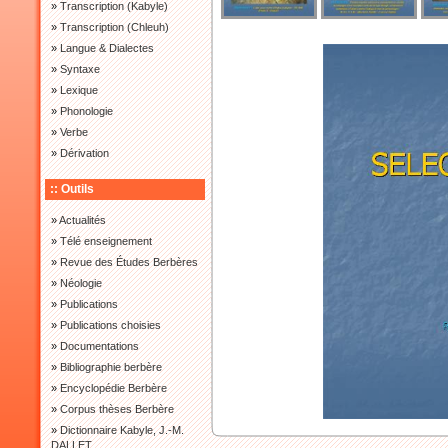
»
Transcription (Kabyle)
»
Transcription (Chleuh)
»
Langue & Dialectes
»
Syntaxe
»
Lexique
»
Phonologie
»
Verbe
»
Dérivation
:: Outils
»
Actualités
»
Télé enseignement
»
Revue des Études Berbères
»
Néologie
»
Publications
»
Publications choisies
»
Documentations
»
Bibliographie berbère
»
Encyclopédie Berbère
»
Corpus thèses Berbère
»
Dictionnaire Kabyle, J.-M.
DALLET