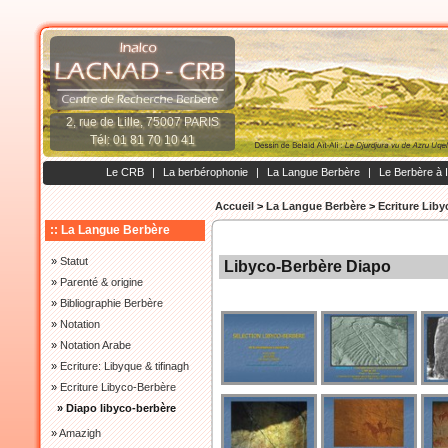
2, rue de Lille, 75007 PARIS
Tél: 01 81 70 10 41
Le CRB
|
La berbérophonie
|
La Langue Berbère
|
Le Berbère à 
Accueil
>
La Langue Berbère
>
Ecriture Lib
:: La Langue Berbère
»
Statut
Libyco-Berbère Diapo
»
Parenté & origine
»
Bibliographie Berbère
»
Notation
»
Notation Arabe
»
Ecriture: Libyque & tifinagh
»
Ecriture Libyco-Berbère
» Diapo libyco-berbère
»
Amazigh