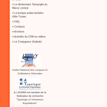
»
Le dictionnaire Tamazight du
Maroc central
»
Le lexique arabo-berbère
d’Ibn Tunart
»
FAQ
»
Contacts
»
Archives
»
Activités du CRB en vidéos
»
Le Conjugueur (Kabyle)
Institut National des Langues et
Civilisations Orientales
le LACNAD est membre de la
fédération de recherche
"Typologie et Universaux
linguistiques"