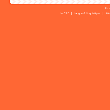
© co
Le CRB
|
Langue & Linguistique
|
Litt