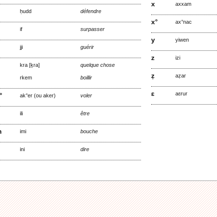
x
axxam
ḥudd
défendre
x°
ax°nac
if
surpasser
y
yiwen
jji
guérir
z
izi
kra [ḵra]
quelque chose
ẓ
aẓar
rkem
boillir
ɛ
aɛrur
°
ak°er (ou aker)
voler
ili
être
m
imi
bouche
ini
dire