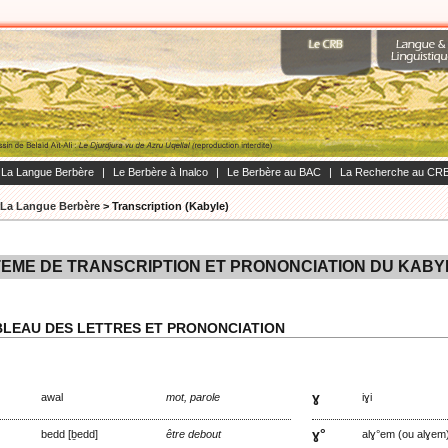
La Langue Berbère
|
Le Berbère à Inalco
|
Le Berbère au BAC
|
La Recherche au CR
La Langue Berbère
>
Transcription (Kabyle)
EME DE TRANSCRIPTION ET PRONONCIATION DU KABY
BLEAU DES LETTRES ET PRONONCIATION
ɣ
awal
mot, parole
iɣi
ɣ°
bedd [ḇedd]
être debout
alɣ°em (ou alɣem