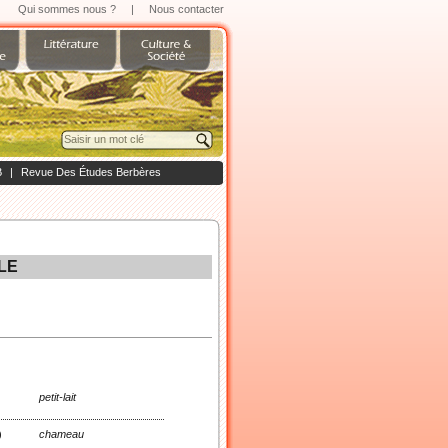
Qui sommes nous ?
|
Nous contacter
B
|
Revue Des Études Berbères
LE
petit-lait
)
chameau