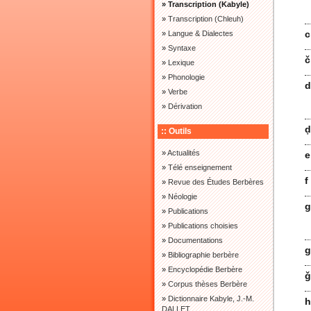
» Transcription (Kabyle)
»
Transcription (Chleuh)
c
»
Langue & Dialectes
»
Syntaxe
č
»
Lexique
»
Phonologie
d
»
Verbe
»
Dérivation
ḍ
:: Outils
»
Actualités
e
»
Télé enseignement
f
»
Revue des Études Berbères
»
Néologie
g
»
Publications
»
Publications choisies
»
Documentations
g
»
Bibliographie berbère
»
Encyclopédie Berbère
ǧ
»
Corpus thèses Berbère
»
Dictionnaire Kabyle, J.-M.
h
DALLET