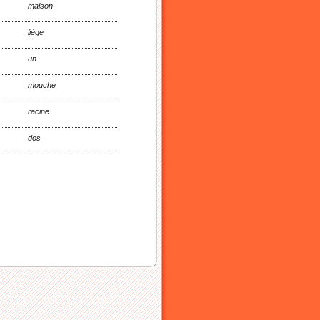
maison
liège
un
mouche
racine
dos