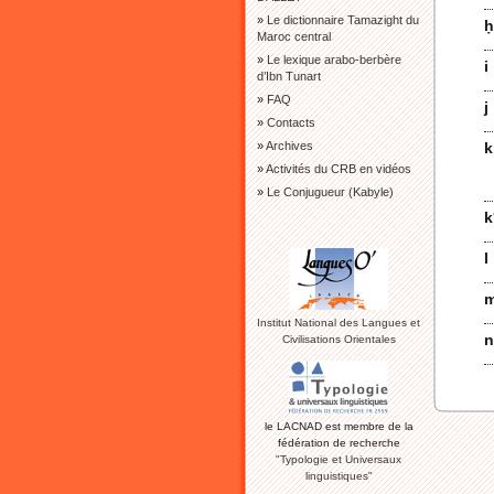
»
Le dictionnaire Tamazight du
ḥ
Maroc central
»
Le lexique arabo-berbère
i
d’Ibn Tunart
»
FAQ
j
»
Contacts
»
Archives
k
»
Activités du CRB en vidéos
»
Le Conjugueur (Kabyle)
k
l
Institut National des Langues et
n
Civilisations Orientales
le LACNAD est membre de la
fédération de recherche
"Typologie et Universaux
linguistiques"