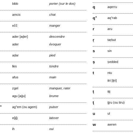
bibb
porter (sur le dos)
q
aqerru
amcic
chat
q°
aq°rab
ečč
manger
r
aru
ader [aḏer]
descendre
ṛ
taṛbut
ader
évoquer
s
sin
aḍar
pied
ṣ
ṣedded
lles
tondre
t
ntu
afus
main
itri [iṯri]
zgel
manquer, rater
ṭ
iṭij
agu [aḡu]
brume
ţ
ţţru (ou ttru)
°
ag°em (ou agem)
puiser
u
ul
eǧǧ
laisser
w
awren
ih
oui