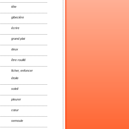
tête
gibecière
écrire
grand plat
deux
être rouillé
ficher, enfoncer
étoile
soleil
pleurer
cœur
semoule