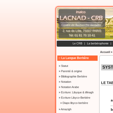
2, rue de Lille, 75007 PARIS
Tél: 01 81 70 10 41
Le CRB
|
La berbérophonie
|
Accueil
>
:: La Langue Berbère
»
Statut
SYST
»
Parenté & origine
»
Bibliographie Berbère
»
Notation
LE TA
»
Notation Arabe
»
Ecriture: Libyque & tifinagh
»
Ecriture Libyco-Berbère
a
»
Diapo libyco-berbère
b
»
Amazigh