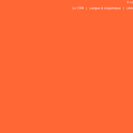
© co
Le CRB
|
Langue & Linguistique
|
Litt