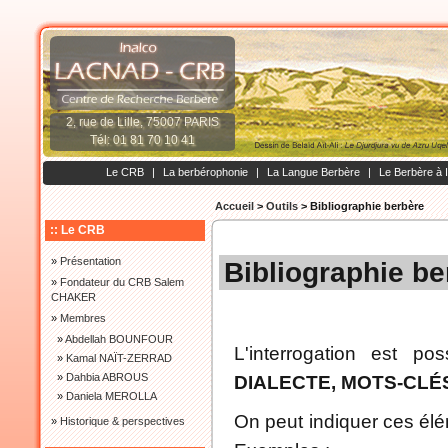
2, rue de Lille, 75007 PARIS
Tél: 01 81 70 10 41
Le CRB
|
La berbérophonie
|
La Langue Berbère
|
Le Berbère à 
Accueil
>
Outils
>
Bibliographie berbère
:: Le CRB
»
Présentation
Bibliographie be
»
Fondateur du CRB Salem
CHAKER
»
Membres
»
Abdellah BOUNFOUR
L'interrogation est po
»
Kamal NAÏT-ZERRAD
»
Dahbia ABROUS
DIALECTE, MOTS-CLÉ
»
Daniela MEROLLA
On peut indiquer ces élé
»
Historique & perspectives