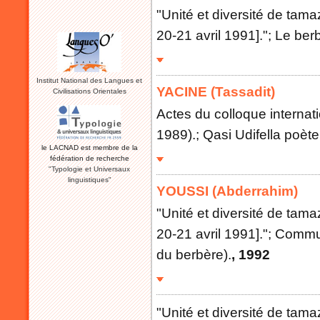
"Unité et diversité de tamaz
20-21 avril 1991]."; Le be
Institut National des Langues et
YACINE (Tassadit)
Civilisations Orientales
Actes du colloque internatio
1989).; Qasi Udifella poète
le LACNAD est membre de la
fédération de recherche
"Typologie et Universaux
linguistiques"
YOUSSI (Abderrahim)
"Unité et diversité de tamaz
20-21 avril 1991]."; Commu
du berbère).
, 1992
"Unité et diversité de tamaz