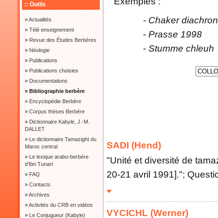
Exemples :
:: Outils
-
Chaker diachron
»
Actualités
»
Télé enseignement
-
Prasse 1998
»
Revue des Études Berbères
-
Stumme chleuh
»
Néologie
»
Publications
»
Publications choisies
»
Documentations
» Bibliographie berbère
»
Encyclopédie Berbère
»
Corpus thèses Berbère
»
Dictionnaire Kabyle, J.-M.
DALLET
»
Le dictionnaire Tamazight du
SADI (Hend)
Maroc central
»
Le lexique arabo-berbère
"Unité et diversité de tamaz
d’Ibn Tunart
20-21 avril 1991]."; Quest
»
FAQ
»
Contacts
»
Archives
»
Activités du CRB en vidéos
VYCICHL (Werner)
»
Le Conjugueur (Kabyle)