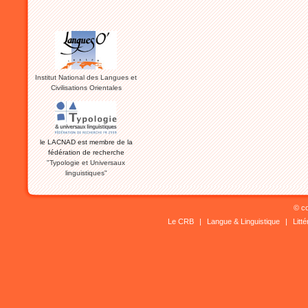
Institut National des Langues et
Civilisations Orientales
le LACNAD est membre de la
fédération de recherche
"Typologie et Universaux
linguistiques"
© co
Le CRB
|
Langue & Linguistique
|
Litt