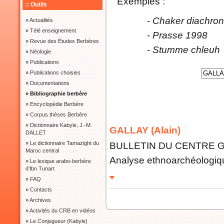
Exemples :
:: Outils
-
Chaker diachron
»
Actualités
»
Télé enseignement
-
Prasse 1998
»
Revue des Études Berbères
-
Stumme chleuh
»
Néologie
»
Publications
»
Publications choisies
»
Documentations
» Bibliographie berbère
»
Encyclopédie Berbère
»
Corpus thèses Berbère
»
Dictionnaire Kabyle, J.-M.
GALLAY (Alain)
DALLET
»
Le dictionnaire Tamazight du
BULLETIN DU CENTRE GE
Maroc central
Analyse ethnoarchéologiq
»
Le lexique arabo-berbère
d’Ibn Tunart
»
FAQ
»
Contacts
»
Archives
»
Activités du CRB en vidéos
»
Le Conjugueur (Kabyle)