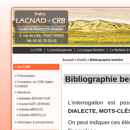
2, rue de Lille, 75007 PARIS
Tél: 01 81 70 10 41
Le CRB
|
La berbérophonie
|
La Langue Berbère
|
Le Berbère à 
Accueil
>
Outils
>
Bibliographie berbère
:: Le CRB
»
Présentation
Bibliographie be
»
Fondateur du CRB Salem
CHAKER
»
Membres
»
Abdellah BOUNFOUR
L'interrogation est po
»
Kamal NAÏT-ZERRAD
»
Dahbia ABROUS
DIALECTE, MOTS-CLÉ
»
Daniela MEROLLA
On peut indiquer ces élé
»
Historique & perspectives