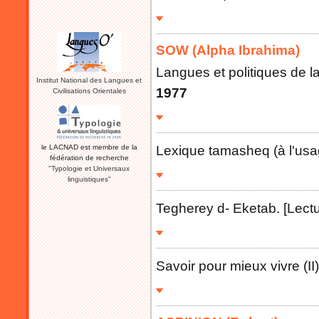
SOW (Alpha Ibrahima)
Langues et politiques de l
Institut National des Langues et
1977
Civilisations Orientales
Lexique tamasheq (à l'usa
le LACNAD est membre de la
fédération de recherche
"Typologie et Universaux
linguistiques"
Tegherey d- Eketab. [Lectur
Savoir pour mieux vivre (I