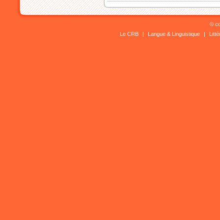
© co
Le CRB
|
Langue & Linguistique
|
Litt