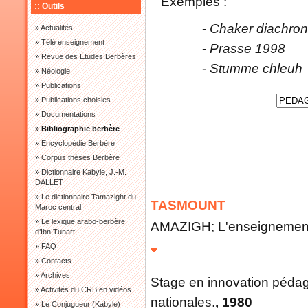
Exemples :
:: Outils
-
Chaker diachron
»
Actualités
»
Télé enseignement
-
Prasse 1998
»
Revue des Études Berbères
-
Stumme chleuh
»
Néologie
»
Publications
»
Publications choisies
»
Documentations
» Bibliographie berbère
»
Encyclopédie Berbère
»
Corpus thèses Berbère
»
Dictionnaire Kabyle, J.-M.
DALLET
»
Le dictionnaire Tamazight du
TASMOUNT
Maroc central
»
Le lexique arabo-berbère
AMAZIGH; L'enseignement 
d’Ibn Tunart
»
FAQ
»
Contacts
»
Archives
Stage en innovation pédag
»
Activités du CRB en vidéos
nationales.
, 1980
»
Le Conjugueur (Kabyle)