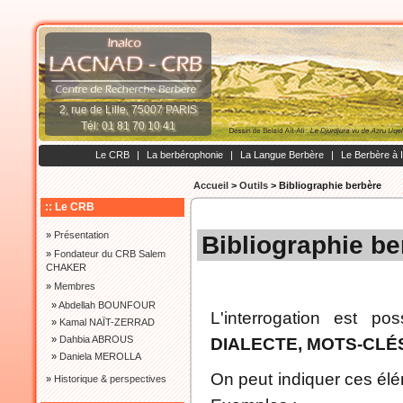
2, rue de Lille, 75007 PARIS
Tél: 01 81 70 10 41
Le CRB
|
La berbérophonie
|
La Langue Berbère
|
Le Berbère à 
Accueil
>
Outils
>
Bibliographie berbère
:: Le CRB
»
Présentation
Bibliographie be
»
Fondateur du CRB Salem
CHAKER
»
Membres
»
Abdellah BOUNFOUR
L'interrogation est po
»
Kamal NAÏT-ZERRAD
»
Dahbia ABROUS
DIALECTE, MOTS-CLÉ
»
Daniela MEROLLA
On peut indiquer ces élé
»
Historique & perspectives