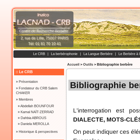
2, rue de Lille, 75007 PARIS
Tél: 01 81 70 10 41
Le CRB
|
La berbérophonie
|
La Langue Berbère
|
Le Berbère à 
Accueil
>
Outils
>
Bibliographie berbère
:: Le CRB
»
Présentation
Bibliographie be
»
Fondateur du CRB Salem
CHAKER
»
Membres
»
Abdellah BOUNFOUR
L'interrogation est po
»
Kamal NAÏT-ZERRAD
»
Dahbia ABROUS
DIALECTE, MOTS-CLÉ
»
Daniela MEROLLA
On peut indiquer ces élé
»
Historique & perspectives