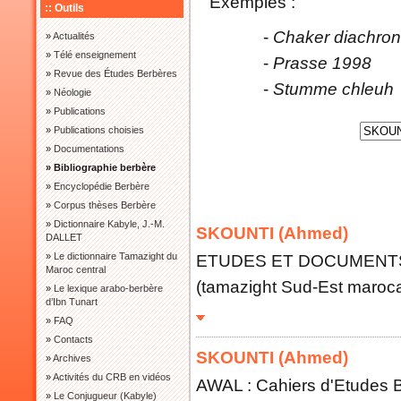
Exemples :
:: Outils
-
Chaker diachron
»
Actualités
»
Télé enseignement
-
Prasse 1998
»
Revue des Études Berbères
-
Stumme chleuh
»
Néologie
»
Publications
»
Publications choisies
»
Documentations
» Bibliographie berbère
»
Encyclopédie Berbère
»
Corpus thèses Berbère
»
Dictionnaire Kabyle, J.-M.
SKOUNTI (Ahmed)
DALLET
»
Le dictionnaire Tamazight du
ETUDES ET DOCUMENTS BE
Maroc central
(tamazight Sud-Est maroca
»
Le lexique arabo-berbère
d’Ibn Tunart
»
FAQ
»
Contacts
SKOUNTI (Ahmed)
»
Archives
»
Activités du CRB en vidéos
AWAL : Cahiers d'Etudes B
»
Le Conjugueur (Kabyle)