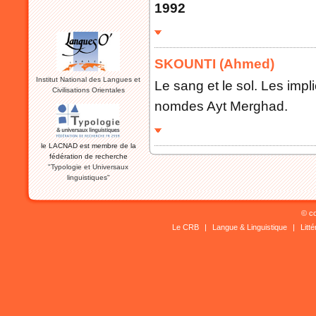
1992
SKOUNTI (Ahmed)
Institut National des Langues et
Le sang et le sol. Les impl
Civilisations Orientales
nomdes Ayt Merghad.
le LACNAD est membre de la
fédération de recherche
"Typologie et Universaux
linguistiques"
© co
Le CRB
|
Langue & Linguistique
|
Litt