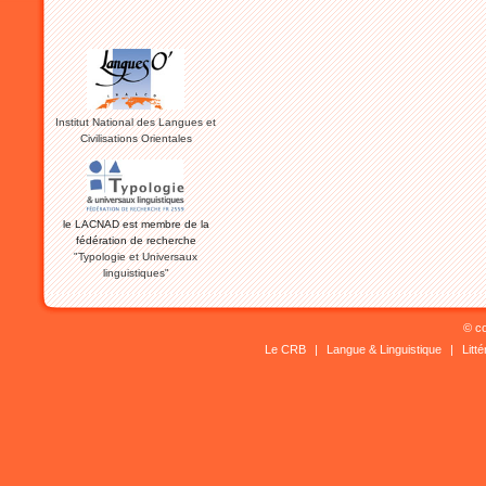
Institut National des Langues et
Civilisations Orientales
le LACNAD est membre de la
fédération de recherche
"Typologie et Universaux
linguistiques"
© co
Le CRB
|
Langue & Linguistique
|
Litt