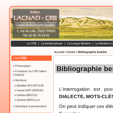
2, rue de Lille, 75007 PARIS
Tél: 01 81 70 10 41
Le CRB
|
La berbérophonie
|
La Langue Berbère
|
Le Berbère à 
Accueil
>
Outils
>
Bibliographie berbère
:: Le CRB
»
Présentation
Bibliographie be
»
Fondateur du CRB Salem
CHAKER
»
Membres
»
Abdellah BOUNFOUR
L'interrogation est po
»
Kamal NAÏT-ZERRAD
»
Dahbia ABROUS
DIALECTE, MOTS-CLÉ
»
Daniela MEROLLA
On peut indiquer ces élé
»
Historique & perspectives