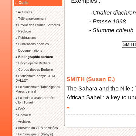
Exemples :
:: Outils
-
Chaker diachron
»
Actualités
»
Télé enseignement
-
Prasse 1998
»
Revue des Études Berbères
-
Stumme chleuh
»
Néologie
»
Publications
»
Publications choisies
»
Documentations
» Bibliographie berbère
»
Encyclopédie Berbère
»
Corpus thèses Berbère
»
Dictionnaire Kabyle, J.-M.
SMITH (Susan E.)
DALLET
»
Le dictionnaire Tamazight du
The Sahara and the Nile.;
Maroc central
African Sahel : a key to un
»
Le lexique arabo-berbère
d’Ibn Tunart
»
FAQ
»
Contacts
»
Archives
»
Activités du CRB en vidéos
»
Le Conjugueur (Kabyle)