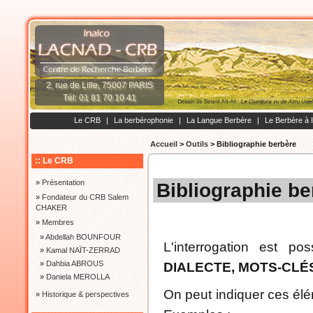
2, rue de Lille, 75007 PARIS
Tél: 01 81 70 10 41
Le CRB
|
La berbérophonie
|
La Langue Berbère
|
Le Berbère à 
Accueil
>
Outils
>
Bibliographie berbère
:: Le CRB
»
Présentation
Bibliographie be
»
Fondateur du CRB Salem
CHAKER
»
Membres
»
Abdellah BOUNFOUR
L'interrogation est po
»
Kamal NAÏT-ZERRAD
»
Dahbia ABROUS
DIALECTE, MOTS-CLÉ
»
Daniela MEROLLA
On peut indiquer ces élé
»
Historique & perspectives