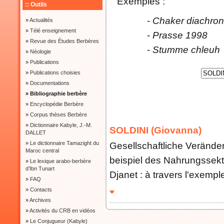
Exemples :
:: Outils
-
Chaker diachron
»
Actualités
»
Télé enseignement
-
Prasse 1998
»
Revue des Études Berbères
-
Stumme chleuh
»
Néologie
»
Publications
»
Publications choisies
»
Documentations
» Bibliographie berbère
»
Encyclopédie Berbère
»
Corpus thèses Berbère
»
Dictionnaire Kabyle, J.-M.
SOLDINI (Giovanna)
DALLET
»
Le dictionnaire Tamazight du
Gesellschaftliche Verände
Maroc central
beispiel des Nahrungssekt
»
Le lexique arabo-berbère
d’Ibn Tunart
Djanet : à travers l'exemple
»
FAQ
»
Contacts
»
Archives
»
Activités du CRB en vidéos
»
Le Conjugueur (Kabyle)