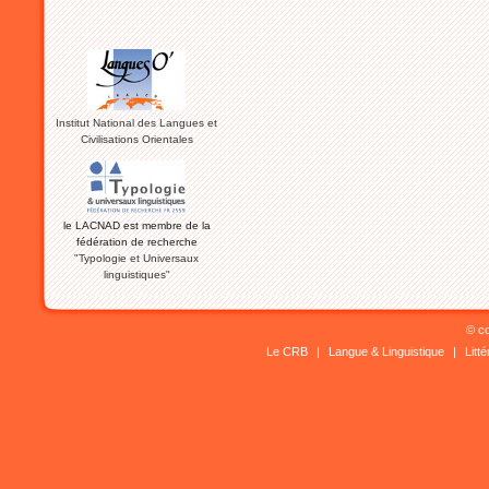
Institut National des Langues et
Civilisations Orientales
le LACNAD est membre de la
fédération de recherche
"Typologie et Universaux
linguistiques"
© co
Le CRB
|
Langue & Linguistique
|
Litt