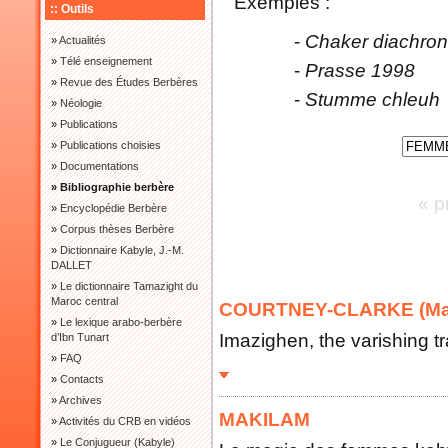
Exemples :
:: Outils
-
Chaker diachron
»
Actualités
»
Télé enseignement
-
Prasse 1998
»
Revue des Études Berbères
-
Stumme chleuh
»
Néologie
»
Publications
»
Publications choisies
»
Documentations
» Bibliographie berbère
« p
»
Encyclopédie Berbère
»
Corpus thèses Berbère
»
Dictionnaire Kabyle, J.-M.
DALLET
»
Le dictionnaire Tamazight du
Maroc central
COURTNEY-CLARKE (Mar
»
Le lexique arabo-berbère
Imazighen, the varishing t
d’Ibn Tunart
»
FAQ
»
Contacts
»
Archives
MAKILAM
»
Activités du CRB en vidéos
»
Le Conjugueur (Kabyle)