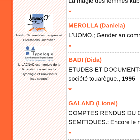
La magie des femmes kabyles
MEROLLA (Daniela)
L'UOMO.; Gender an communi
Institut National des Langues et
Civilisations Orientales
BADI (Dida)
le LACNAD est membre de la
ETUDES ET DOCUMENTS BE
fédération de recherche
"Typologie et Universaux
société touarègue.
, 1995
linguistiques"
GALAND (Lionel)
COMPTES RENDUS DU G
SEMITIQUES.; Encore le n