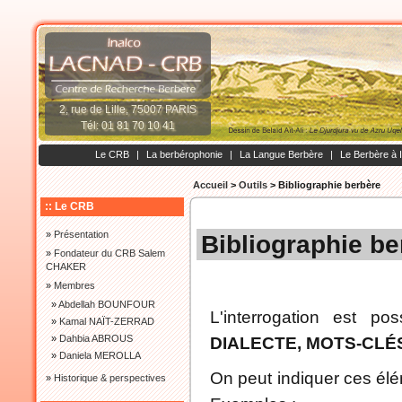
2, rue de Lille, 75007 PARIS
Tél: 01 81 70 10 41
Le CRB
|
La berbérophonie
|
La Langue Berbère
|
Le Berbère à 
Accueil
>
Outils
>
Bibliographie berbère
:: Le CRB
»
Présentation
Bibliographie be
»
Fondateur du CRB Salem
CHAKER
»
Membres
»
Abdellah BOUNFOUR
L'interrogation est po
»
Kamal NAÏT-ZERRAD
»
Dahbia ABROUS
DIALECTE, MOTS-CLÉ
»
Daniela MEROLLA
On peut indiquer ces élé
»
Historique & perspectives