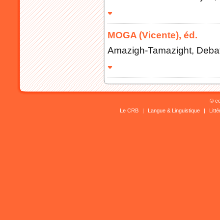
MOGA (Vicente), éd.
Amazigh-Tamazight, Debate
© co
Le CRB
|
Langue & Linguistique
|
Litt