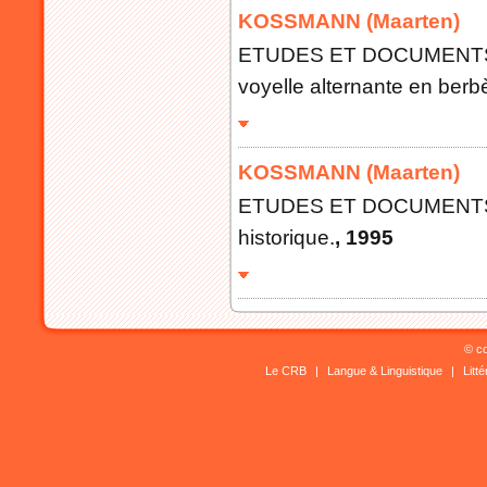
KOSSMANN (Maarten)
ETUDES ET DOCUMENTS B
voyelle alternante en berb
KOSSMANN (Maarten)
ETUDES ET DOCUMENTS BER
historique.
, 1995
© co
Le CRB
|
Langue & Linguistique
|
Litt