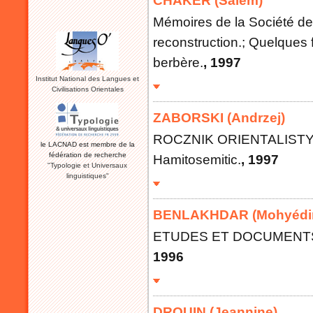
CHAKER (Salem)
Mémoires de la Société de L
reconstruction.; Quelques 
berbère.
, 1997
Institut National des Langues et
Civilisations Orientales
ZABORSKI (Andrzej)
ROCZNIK ORIENTALISTYCZN
le LACNAD est membre de la
fédération de recherche
Hamitosemitic.
, 1997
"Typologie et Universaux
linguistiques"
BENLAKHDAR (Mohyédi
ETUDES ET DOCUMENTS BE
1996
DROUIN (Jeannine)