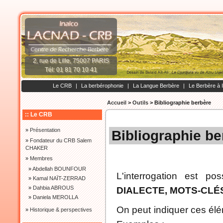
2, rue de Lille, 75007 PARIS
Tél: 01 81 70 10 41
Le CRB
|
La berbérophonie
|
La Langue Berbère
|
Le Berbère à 
Accueil
>
Outils
>
Bibliographie berbère
:: Le CRB
»
Présentation
Bibliographie be
»
Fondateur du CRB Salem
CHAKER
»
Membres
»
Abdellah BOUNFOUR
L'interrogation est po
»
Kamal NAÏT-ZERRAD
»
Dahbia ABROUS
DIALECTE, MOTS-CLÉ
»
Daniela MEROLLA
On peut indiquer ces élé
»
Historique & perspectives