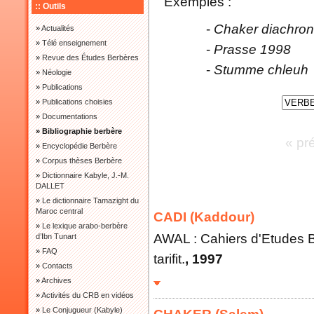
Exemples :
:: Outils
-
Chaker diachron
»
Actualités
»
Télé enseignement
-
Prasse 1998
»
Revue des Études Berbères
-
Stumme chleuh
»
Néologie
»
Publications
»
Publications choisies
»
Documentations
» Bibliographie berbère
« pr
»
Encyclopédie Berbère
»
Corpus thèses Berbère
»
Dictionnaire Kabyle, J.-M.
DALLET
»
Le dictionnaire Tamazight du
Maroc central
CADI (Kaddour)
»
Le lexique arabo-berbère
AWAL : Cahiers d'Etudes B
d’Ibn Tunart
»
FAQ
tarifit.
, 1997
»
Contacts
»
Archives
»
Activités du CRB en vidéos
»
Le Conjugueur (Kabyle)